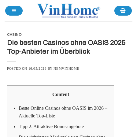
Skip
to
content
CASINO
Die besten Casinos ohne OASIS 2025
Top-Anbieter im Überblick
POSTED ON
16/05/2026
BY
NEMVINHOME
Content
Beste Online Casinos ohne OASIS im 2026 –
Aktuelle Top-Liste
Tipp 2: Attraktive Bonusangebote