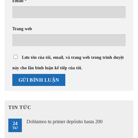
Email
*
Trang web
Lưu tên của tôi, email, và trang web trong trình duyệt
này cho lần bình luận kế tiếp của tôi.
TIN TỨC
Doblamos tu primer depósito hasta 200
24
Th7