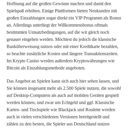
Hoffnung auf die großen Gewinne machen und damit den
Spielspaß erhöhen. Einige Plattformen bieten Neukunden mit
großen Einzahlungen sogar direkt ein VIP Programm als Bonus
an. Allerdings unterliegt der Willkommensbonus oftmals
bestimmten Umsatzbedingungen, auf die wir gleich noch
genauer eingehen werden. Möchtest du jedoch die klassische
Banküberweisung nutzen oder mit einer Kreditkarte bezahlen,
so beachte zusätzliche Kosten und längere Transaktionszeiten.
Im Krypto Casino werden außerdem Kryptowährungen wie
Bitcoin als Einzahlungsmethode angeboten.
Das Angebot an Spielen kann sich auch hier sehen lassen, und
Sie können insgesamt mehr als 2.500 Spiele nutzen, die sowohl
auf Desktop-Computern als auch auf mobilen Geräten gespielt
werden können, und zwar um Echtgeld und ggf. Klassische
Karten- und Tischspiele wie Blackjack und Roulette werden
auch in vielen verschiedenen Versionen bereitgestellt und
zählen zu den besten, die Spieler aus Deutschland nutzen