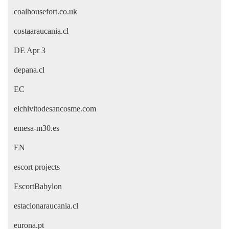
coalhousefort.co.uk
costaaraucania.cl
DE Apr 3
depana.cl
EC
elchivitodesancosme.com
emesa-m30.es
EN
escort projects
EscortBabylon
estacionaraucania.cl
eurona.pt