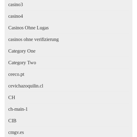
casino3
casino4
Casinos Ohne Lugas
casinos ohne verifizierung
Category One
Category Two
ceeco.pt
cevichazoquilin.cl
CH
ch-main-1
CIB
cmgv.es