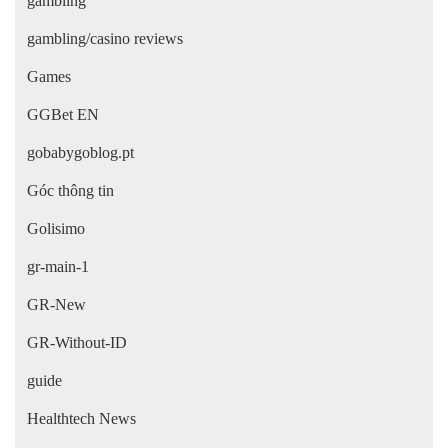
gambling
gambling/casino reviews
Games
GGBet EN
gobabygoblog.pt
Góc thông tin
Golisimo
gr-main-1
GR-New
GR-Without-ID
guide
Healthtech News