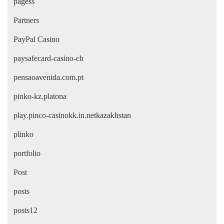
pagess
Partners
PayPal Casino
paysafecard-casino-ch
pensaoavenida.com.pt
pinko-kz.platona
play.pinco-casinokk.in.netkazakhstan
plinko
portfolio
Post
posts
posts12