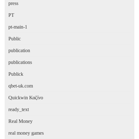
press
PT
pt-main-1
Public
publication
publications
Publick
qbet-uk.com
Quickwin Καζίνο
ready_text
Real Money
real money games