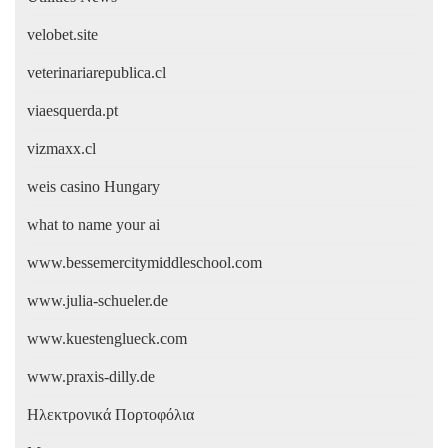
velobet.site
veterinariarepublica.cl
viaesquerda.pt
vizmaxx.cl
weis casino Hungary
what to name your ai
www.bessemercitymiddleschool.com
www.julia-schueler.de
www.kuestenglueck.com
www.praxis-dilly.de
Ηλεκτρονικά Πορτοφόλια