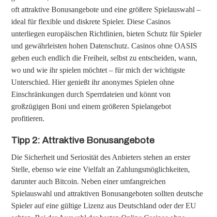
oft attraktive Bonusangebote und eine größere Spielauswahl –
ideal für flexible und diskrete Spieler. Diese Casinos
unterliegen europäischen Richtlinien, bieten Schutz für Spieler
und gewährleisten hohen Datenschutz. Casinos ohne OASIS
geben euch endlich die Freiheit, selbst zu entscheiden, wann,
wo und wie ihr spielen möchtet – für mich der wichtigste
Unterschied. Hier genießt ihr anonymes Spielen ohne
Einschränkungen durch Sperrdateien und könnt von
großzügigen Boni und einem größeren Spielangebot
profitieren.
Tipp 2: Attraktive Bonusangebote
Die Sicherheit und Seriosität des Anbieters stehen an erster
Stelle, ebenso wie eine Vielfalt an Zahlungsmöglichkeiten,
darunter auch Bitcoin. Neben einer umfangreichen
Spielauswahl und attraktiven Bonusangeboten sollten deutsche
Spieler auf eine gültige Lizenz aus Deutschland oder der EU