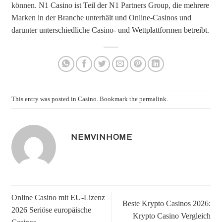
können. N1 Casino ist Teil der N1 Partners Group, die mehrere
Marken in der Branche unterhält und Online-Casinos und
darunter unterschiedliche Casino- und Wettplattformen betreibt.
This entry was posted in
Casino
. Bookmark the
permalink
.
NEMVINHOME
Online Casino mit EU-Lizenz
Beste Krypto Casinos 2026:
2026 Seriöse europäische
Krypto Casino Vergleich