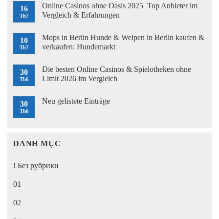
Online Casinos ohne Oasis 2025 ️ Top Anbieter im
16
Vergleich & Erfahrungen
Th7
Mops in Berlin Hunde & Welpen in Berlin kaufen &
10
verkaufen: Hundemarkt
Th7
Die besten Online Casinos & Spielotheken ohne
30
Limit 2026 im Vergleich
Th6
Neu gelistete Einträge
30
Th6
DANH MỤC
! Без рубрики
01
02