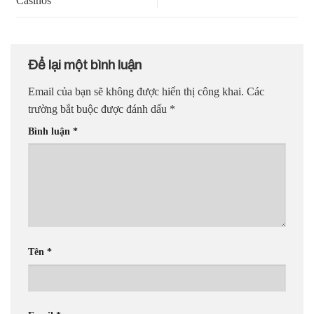
Casinos
Để lại một bình luận
Email của bạn sẽ không được hiển thị công khai.
Các
trường bắt buộc được đánh dấu
*
Bình luận
*
Tên
*