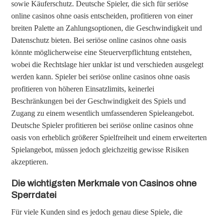
sowie Käuferschutz. Deutsche Spieler, die sich für seriöse
online casinos ohne oasis entscheiden, profitieren von einer
breiten Palette an Zahlungsoptionen, die Geschwindigkeit und
Datenschutz bieten. Bei seriöse online casinos ohne oasis
könnte möglicherweise eine Steuerverpflichtung entstehen,
wobei die Rechtslage hier unklar ist und verschieden ausgelegt
werden kann. Spieler bei seriöse online casinos ohne oasis
profitieren von höheren Einsatzlimits, keinerlei
Beschränkungen bei der Geschwindigkeit des Spiels und
Zugang zu einem wesentlich umfassenderen Spieleangebot.
Deutsche Spieler profitieren bei seriöse online casinos ohne
oasis von erheblich größerer Spielfreiheit und einem erweiterten
Spielangebot, müssen jedoch gleichzeitig gewisse Risiken
akzeptieren.
Die wichtigsten Merkmale von Casinos ohne
Sperrdatei
Für viele Kunden sind es jedoch genau diese Spiele, die