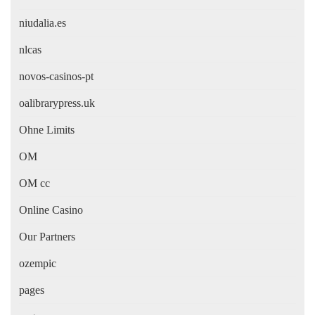
niudalia.es
nlcas
novos-casinos-pt
oalibrarypress.uk
Ohne Limits
OM
OM cc
Online Casino
Our Partners
ozempic
pages