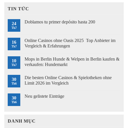
TIN TỨC
Doblamos tu primer depósito hasta 200
24
Th7
Online Casinos ohne Oasis 2025 ️ Top Anbieter im
16
Vergleich & Erfahrungen
Th7
Mops in Berlin Hunde & Welpen in Berlin kaufen &
10
verkaufen: Hundemarkt
Th7
Die besten Online Casinos & Spielotheken ohne
30
Limit 2026 im Vergleich
Th6
Neu gelistete Einträge
30
Th6
DANH MỤC