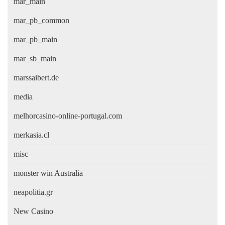
mar_main
mar_pb_common
mar_pb_main
mar_sb_main
marssaibert.de
media
melhorcasino-online-portugal.com
merkasia.cl
misc
monster win Australia
neapolitia.gr
New Casino