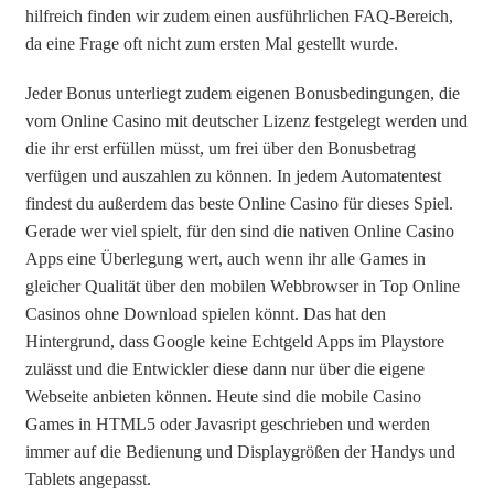
hilfreich finden wir zudem einen ausführlichen FAQ-Bereich,
da eine Frage oft nicht zum ersten Mal gestellt wurde.
Jeder Bonus unterliegt zudem eigenen Bonusbedingungen, die
vom Online Casino mit deutscher Lizenz festgelegt werden und
die ihr erst erfüllen müsst, um frei über den Bonusbetrag
verfügen und auszahlen zu können. In jedem Automatentest
findest du außerdem das beste Online Casino für dieses Spiel.
Gerade wer viel spielt, für den sind die nativen Online Casino
Apps eine Überlegung wert, auch wenn ihr alle Games in
gleicher Qualität über den mobilen Webbrowser in Top Online
Casinos ohne Download spielen könnt. Das hat den
Hintergrund, dass Google keine Echtgeld Apps im Playstore
zulässt und die Entwickler diese dann nur über die eigene
Webseite anbieten können. Heute sind die mobile Casino
Games in HTML5 oder Javasript geschrieben und werden
immer auf die Bedienung und Displaygrößen der Handys und
Tablets angepasst.