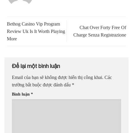
Bethog Casino Vip Program
Chat Over Forty Free Of
Review Uk Is It Worth Playing
Charge Senza Registrazione
More
Để lại một bình luận
Email của bạn sẽ không được hiển thị công khai.
Các
trường bắt buộc được đánh dấu
*
Bình luận
*