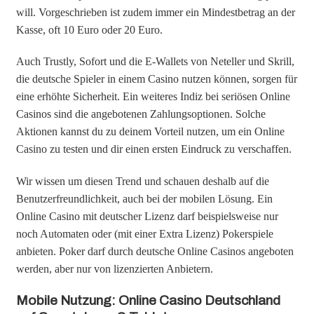
will. Vorgeschrieben ist zudem immer ein Mindestbetrag an der
Kasse, oft 10 Euro oder 20 Euro.
Auch Trustly, Sofort und die E-Wallets von Neteller und Skrill,
die deutsche Spieler in einem Casino nutzen können, sorgen für
eine erhöhte Sicherheit. Ein weiteres Indiz bei seriösen Online
Casinos sind die angebotenen Zahlungsoptionen. Solche
Aktionen kannst du zu deinem Vorteil nutzen, um ein Online
Casino zu testen und dir einen ersten Eindruck zu verschaffen.
Wir wissen um diesen Trend und schauen deshalb auf die
Benutzerfreundlichkeit, auch bei der mobilen Lösung. Ein
Online Casino mit deutscher Lizenz darf beispielsweise nur
noch Automaten oder (mit einer Extra Lizenz) Pokerspiele
anbieten. Poker darf durch deutsche Online Casinos angeboten
werden, aber nur von lizenzierten Anbietern.
Mobile Nutzung: Online Casino Deutschland