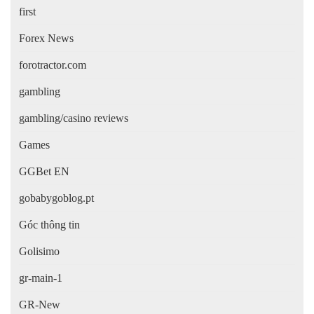
first
Forex News
forotractor.com
gambling
gambling/casino reviews
Games
GGBet EN
gobabygoblog.pt
Góc thông tin
Golisimo
gr-main-1
GR-New