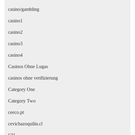
casino/gambling
casino1
casino2
casino3
casino4
Casinos Ohne Lugas
casinos ohne verifizierung
Category One
Category Two
ceeco.pt
cevichazoquilin.cl