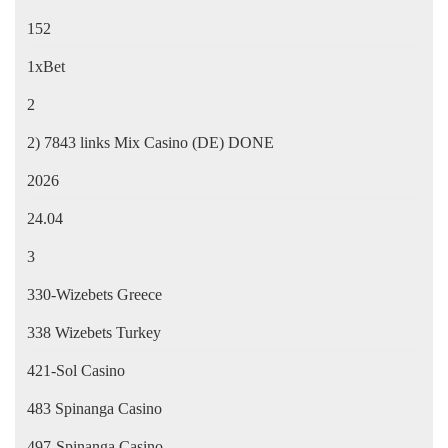
152
1xBet
2
2) 7843 links Mix Casino (DE) DONE
2026
24.04
3
330-Wizebets Greece
338 Wizebets Turkey
421-Sol Casino
483 Spinanga Casino
497-Spinanga Casino