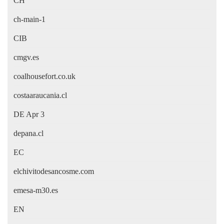
CH
ch-main-1
CIB
cmgv.es
coalhousefort.co.uk
costaaraucania.cl
DE Apr 3
depana.cl
EC
elchivitodesancosme.com
emesa-m30.es
EN