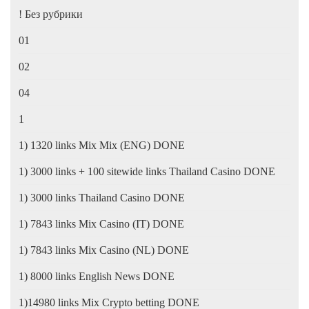
! Без рубрики
01
02
04
1
1) 1320 links Mix Mix (ENG) DONE
1) 3000 links + 100 sitewide links Thailand Casino DONE
1) 3000 links Thailand Casino DONE
1) 7843 links Mix Casino (IT) DONE
1) 7843 links Mix Casino (NL) DONE
1) 8000 links English News DONE
1)14980 links Mix Crypto betting DONE