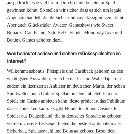
ausgedrückt, wie viel ihr im Durchschnitt bei einem Spiel
gewinnen könnt. So stellen wir sicher, dass es sich um legale
Angebote handelt, die ihr sicher und zuverlässig nutzen könnt.
Aber auch Glücksräder, Aviator, Gameshows wie Sweet
Bonanza Candyland, Side Bet City oder Monopoly Live und
Betting Games gehören dazu.
Was bedeutet seriöse und sichere Glücksspielseiten im
Internet?
Willkommensbonus, Freispiele und Cashback gehören zu den
wichtigsten Auswahlkriterien bei der Casino-Wahl. Tipico ist
zudem ein lizenzierter Anbieter im deutschen Markt, der neben
Sportwetten auch Online-Spielautomaten anbietet. Je mehr
Spiele ein Casino anbieten kann, desto größer ist das Publikum,
das es abdecken kann. Es gibt Hunderte Online Casinos für
Spieler aus Deutschland, die in deutscher Sprache angeboten
werden. Unsere Testsieger bieten die beste Kombination aus
Sicherheit, Spielauswahl und Bonusangeboten Besonders